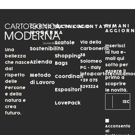
RIMANI
CARTOTECNICA
CATALOGO
CONTATTI
AGGIOR
MODERNA
Via della
Scatole
Inserisci
Sostenibilità
Carboneria,
Una
la tua e-
38
Shopping
bellezza
mail qui
Solomeo
Azienda
che nasce
Bags
sotto per
PG • Italy
dal
essere il
info@cartotecnicamo
rispetto
Metodo
Coordinati
primo a
+39 075
delle
di Lavoro
scoprire
5293324
Persone
Espositori
le novità.
e della
natura e
LovePack
crea
futuro.
Acconsento
al