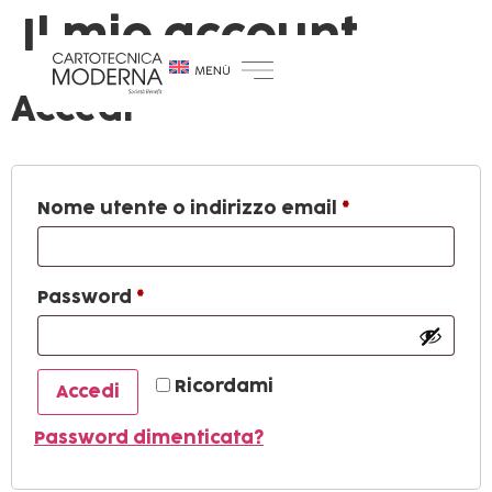
Il mio account
Accedi
Nome utente o indirizzo email
*
Password
*
Ricordami
Accedi
Password dimenticata?