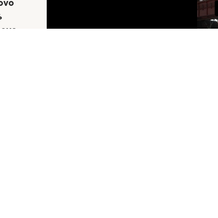
ovo
%
uove
e di
lle
ova una
re
o
rte e
 lusso e