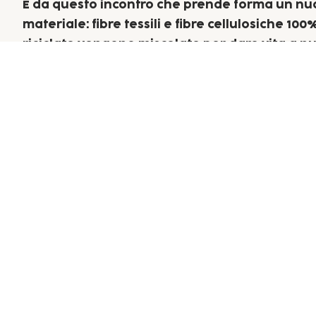
È da questo incontro che prende forma un nu
materiale: fibre tessili e fibre cellulosiche 100
riciclate vengono miscelate per dare vita a n
carte e cartoni speciali destinati alla creazion
nuovo packaging per le medesime maison da
quali provengono gli scarti tessili.
CM RECYCLO è un ciclo in cui ogni elemento tr
nuova funzione, senza perdere il proprio valo
originario.
Da questo processo e grazie alla sapiente
artigianalità che ci contraddistingue, nascon
prodotti innovativi e multifunzionali come: ca
cartoni personalizzati, carta velina, scatole di
da spedizione e shopping bags.