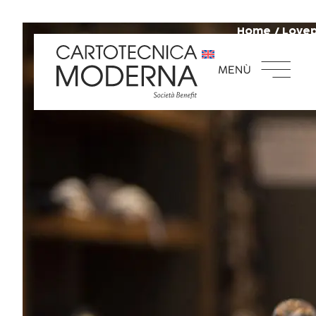
Home
/
Love
Lovepack