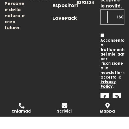
5293324
Persone
Espositori
le novità.
e della
natura e
LovePack
crea
futuro.
Acconsento
al
trattamento
dei miei dati
per
l’iscrizione
alla
newsletter e
accetto la
Privacy
Policy
.
Chiamaci
Scrivici
Mappa
COPYRIGHT © CM CARTOTECNICA MODERNA SRL BENEFIT.