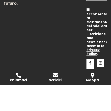
futuro.
Acconsento
al
trattamento
dei miei dati
per
l’iscrizione
alla
newsletter e
accetto la
Privacy
Policy
.
Chiamaci
Scrivici
Mappa
COPYRIGHT © CM CARTOTECNICA MODERNA SRL BENEFIT.
ALL RIGHTS RESERVED.
P.I. 00163460546 • VIA DELLA CARBONERIA, 38 • 06073,
SOLOMEO PG • ITALY
Privacy Policy
Cookie Policy