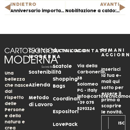
INDIETRO
AVANTI
Anniversario importante: 50°
Nobilitazione a caldo: eleganza e raffinatezza senza tempo
RIMANI
CARTOTECNICA
CATALOGO
CONTATTI
AGGIOR
MODERNA
Via della
Scatole
Inserisci
Sostenibilità
Carboneria,
Una
la tua e-
38
Shopping
bellezza
mail qui
Solomeo
Azienda
che nasce
Bags
sotto per
PG • Italy
dal
essere il
info@cartotecnicamo
rispetto
Metodo
Coordinati
primo a
+39 075
delle
di Lavoro
scoprire
5293324
Persone
Espositori
le novità.
e della
natura e
LovePack
crea