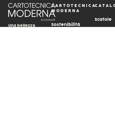
CARTOTECNICA
CATAL
MODERNA
Scatole
Sostenibilità
Una bellezza
Shoppin
che nasce dal
Azienda
rispetto delle
Persone e della
Coordina
natura e crea
Metodo di
futuro.
Lavoro
Esposito
LovePac
COPYRIGHT ©
P.I. 001634
Privacy Policy
Cookie Policy