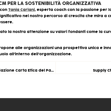
 CM PER LA SOSTENIBILITÀ ORGANIZZATIVA
ticon
Tania Cariani
, esperta coach con la passione per l
 significativo nel nostro percorso di crescita che mira
essere.
o la nostra attenzione su valori fondanti come la cura, l
propone alle organizzazioni una prospettiva unica e in
uolo all’interno dell’organizzazione.
CM Cartotecnica Moderna è Ambassador di Fondazione Carta Etica del Packaging
Supply C