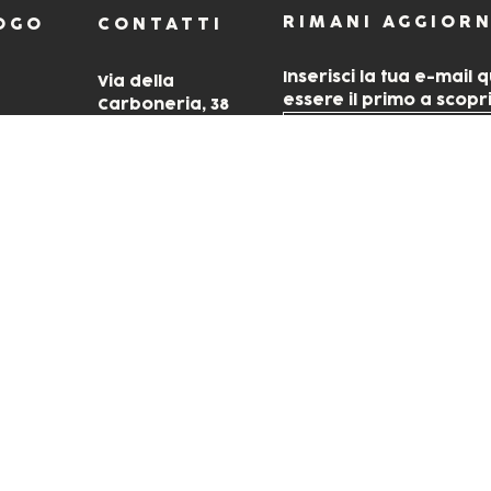
RIMANI AGGIOR
OGO
CONTATTI
Inserisci la tua e-mail 
Via della
essere il primo a scopri
Carboneria, 38
Solomeo PG •
g Bags
Italy
info@cartotecnicamoderna.com
ti
+39 075 5293324
Acconsento al trattamento
ri
Privacy Policy
.
k
 CM CARTOTECNICA MODERNA SRL BENEFIT. ALL RIGH
60546 • VIA DELLA CARBONERIA, 38 • 06073, SOLOME